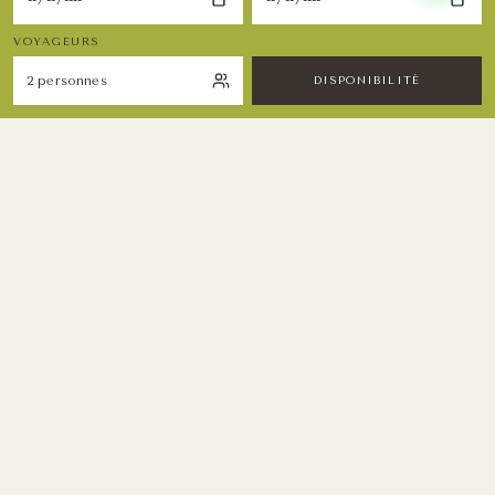
VOYAGEURS
DISPONIBILITÉ
Restez Inspiré
Recevez nos récits du désert, conseils bien-être
et offres exclusives.
S'INSCRIRE