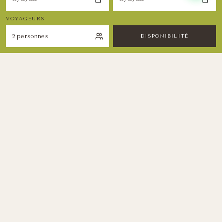
VOYAGEURS
DISPONIBILITÉ
Restez Inspiré
Recevez nos récits du désert, conseils bien-être
et offres exclusives.
S'INSCRIRE